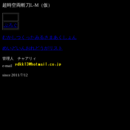
超時空両斬刀L-M（仮）
めにう
ぶろぐ
むかしつくったみるさまあくしょん
めいどいんおれどうがリスト
管理人 チャアリィ
e-mail
since 2011/7/12